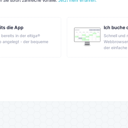
Sie sofort zahlreiche Vorteile.
Jetzt mehr erfahren.
its die App
Ich buche 
bereits in der eltiga®
Schnell und
 angelegt - der bequeme
Webbrowser 
der einfache 